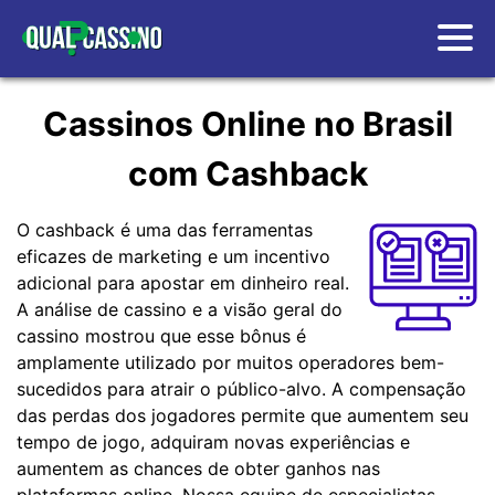
Cassinos Online no Brasil
com Cashback
O cashback é uma das ferramentas
eficazes de marketing e um incentivo
adicional para apostar em dinheiro real.
A análise de cassino e a visão geral do
cassino mostrou que esse bônus é
amplamente utilizado por muitos operadores bem-
sucedidos para atrair o público-alvo. A compensação
das perdas dos jogadores permite que aumentem seu
tempo de jogo, adquiram novas experiências e
aumentem as chances de obter ganhos nas