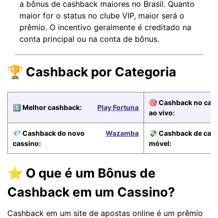
a bônus de cashback maiores no Brasil. Quanto
maior for o status no clube VIP, maior será o
prêmio. O incentivo geralmente é creditado na
conta principal ou na conta de bônus.
🏆 Cashback por Categoria
🎯 Cashback no cas
1️⃣ Melhor cashback:
Play Fortuna
ao vivo:
💎 Cashback do novo
Wazamba
💸 Cashback de cas
cassino:
móvel:
⭐️ O que é um Bônus de
Cashback em um Cassino?
Cashback em um site de apostas online é um prêmio