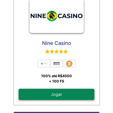
Nine Casino
100% até R$4500
+ 100 FS
Jogar