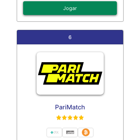
Jogar
6
PariMatch