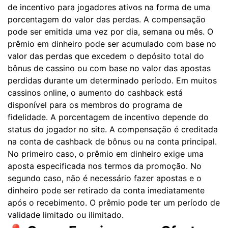
de incentivo para jogadores ativos na forma de uma
porcentagem do valor das perdas. A compensação
pode ser emitida uma vez por dia, semana ou mês. O
prêmio em dinheiro pode ser acumulado com base no
valor das perdas que excedem o depósito total do
bônus de cassino ou com base no valor das apostas
perdidas durante um determinado período. Em muitos
cassinos online, o aumento do cashback está
disponível para os membros do programa de
fidelidade. A porcentagem de incentivo depende do
status do jogador no site. A compensação é creditada
na conta de cashback de bônus ou na conta principal.
No primeiro caso, o prêmio em dinheiro exige uma
aposta especificada nos termos da promoção. No
segundo caso, não é necessário fazer apostas e o
dinheiro pode ser retirado da conta imediatamente
após o recebimento. O prêmio pode ter um período de
validade limitado ou ilimitado.