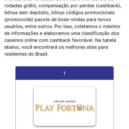
rodadas grátis, compensação por perdas (cashback),
bônus sem depósito, bônus códigos promocionais
(promocode) pacote de boas-vindas para novos
usuários, entre outros. Por isso, coletamos o máximo
de informações e elaboramos uma classificação dos
cassinos online com cashback favorável. Na tabela
abaixo, você encontrará os melhores sites para
residentes do Brasil.
1