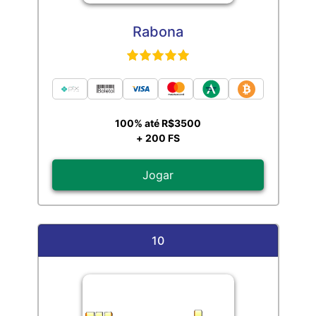
Rabona
100% até R$3500
+ 200 FS
Jogar
10