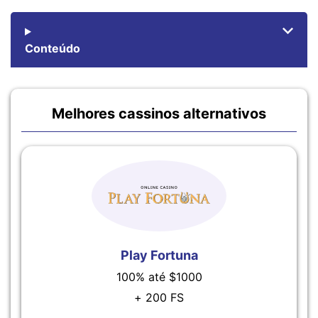
Conteúdo
Melhores cassinos alternativos
Play Fortuna
100% até $1000
+ 200 FS