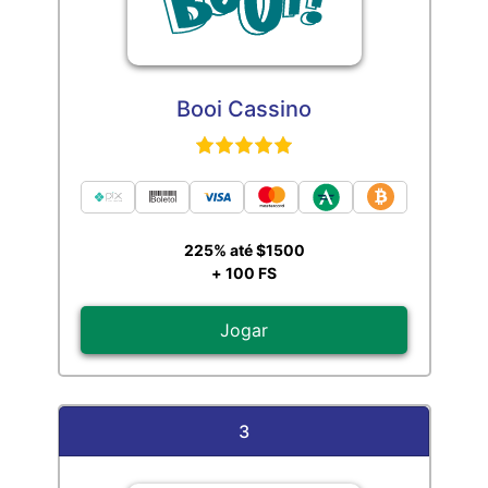
Booi Cassino
225% até $1500
+ 100 FS
Jogar
3