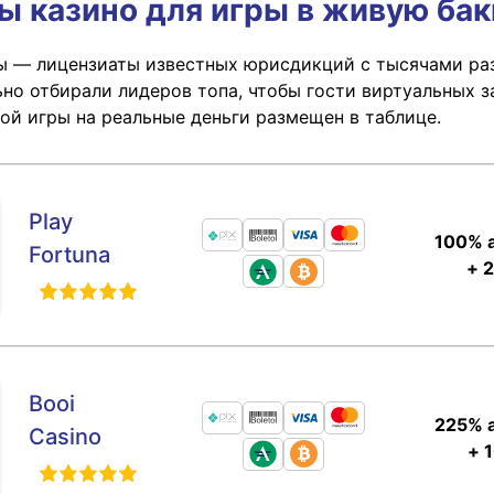
ы казино для игры в живую бак
20 РЕАЛОВ
Видеопокер Онла
ты — лицензиаты известных юрисдикций с тысячами р
о отбирали лидеров топа, чтобы гости виртуальных з
ой игры на реальные деньги размещен в таблице.
Крэпс Онлайн
Бинго Онлайн
Play
100% 
Sic Bo Онлайн
Fortuna
+ 
Кено Онлайн
Лотереи Онлайн
Booi
225% 
Casino
Cкретч-Карты Он
+ 