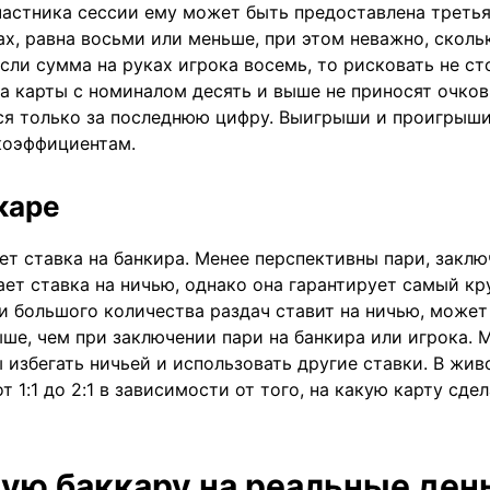
частника сессии ему может быть предоставлена третья
ах, равна восьми или меньше, при этом неважно, сколь
Если сумма на руках игрока восемь, то рисковать не ст
 а карты с номиналом десять и выше не приносят очков
ся только за последнюю цифру. Выигрыши и проигрыши
коэффициентам.
каре
ет ставка на банкира. Менее перспективны пари, закл
ает ставка на ничью, однако она гарантирует самый к
и большого количества раздач ставит на ничью, может
ше, чем при заключении пари на банкира или игрока. 
избегать ничьей и использовать другие ставки. В жив
 1:1 до 2:1 в зависимости от того, на какую карту сде
вую баккару на реальные день