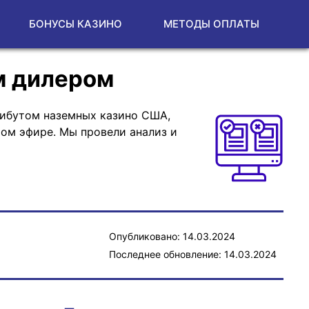
БОНУСЫ КАЗИНО
МЕТОДЫ ОПЛАТЫ
Приветственный Бонус
Платёжка PIX
м дилером
Бонус Бесплатных Вращений
Платёжка Boleto
трибутом наземных казино США,
мом эфире. Мы провели анализ и
Бездепозитный Бонус
Кредитные Карты
Кешбэк Бонус
Mastercard
н
Бонус-Код
Опубликовано: 14.03.2024
Последнее обновление: 14.03.2024
к