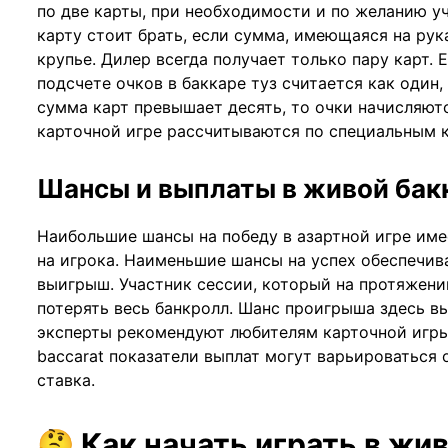
по две карты, при необходимости и по желанию у
карту стоит брать, если сумма, имеющаяся на рук
крупье. Дилер всегда получает только пару карт. 
подсчете очков в баккаре туз считается как один,
сумма карт превышает десять, то очки начисляют
карточной игре рассчитываются по специальным 
Шансы и выплаты в живой бак
Наибольшие шансы на победу в азартной игре име
на игрока. Наименьшие шансы на успех обеспечив
выигрыш. Участник сессии, который на протяжени
потерять весь банкролл. Шанс проигрыша здесь вы
эксперты рекомендуют любителям карточной игры 
baccarat показатели выплат могут варьироваться от
ставка.
🤔 Как начать играть в жи