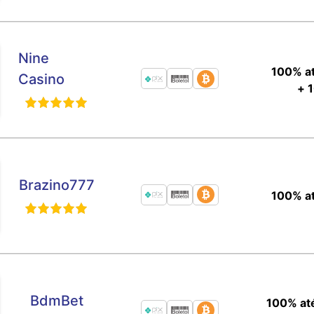
Играть Бесплатно
Nine
100% a
Casino
+ 
Brazino777
100% a
BdmBet
100% at