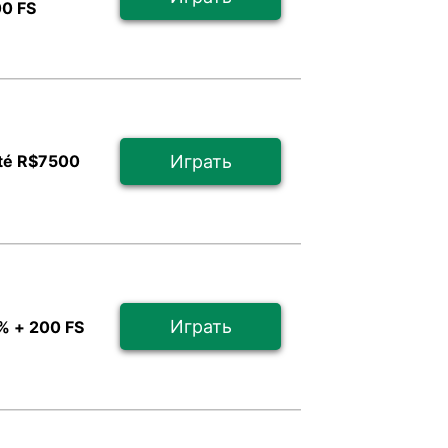
00 FS
Играть
té R$7500
Играть
% + 200 FS