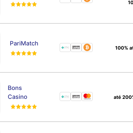
1
PariMatch
100% a
Bons
Casino
até 200