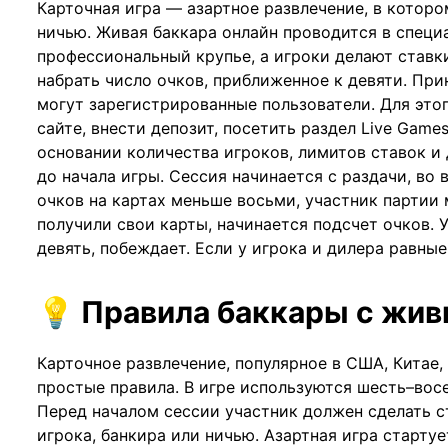
Карточная игра — азартное развлечение, в которо
ничью. Живая баккара онлайн проводится в специ
профессиональный крупье, а игроки делают ставк
набрать число очков, приближенное к девяти. Пр
могут зарегистрированные пользователи. Для это
сайте, внести депозит, посетить раздел Live Game
основании количества игроков, лимитов ставок и 
до начала игры. Сессия начинается с раздачи, во
очков на картах меньше восьми, участник партии 
получили свои карты, начинается подсчет очков.
девять, побеждает. Если у игрока и дилера равные
💡 Правила баккары с жи
Карточное развлечение, популярное в США, Китае,
простые правила. В игре используются шесть–восе
Перед началом сессии участник должен сделать с
игрока, банкира или ничью. Азартная игра стартуе