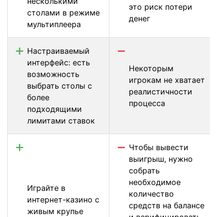
несколькими
это риск потери
столами в режиме
денег
мультиплеера
Настраиваемый
интерфейс: есть
Некоторым
возможность
игрокам не хватает
выбрать столы с
реалистичности
более
процесса
подходящими
лимитами ставок
Чтобы вывести
выигрыш, нужно
собрать
необходимое
Играйте в
количество
интернет-казино с
средств на балансе
живым крупье