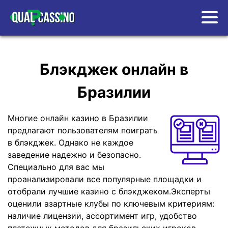
ф
Блэкджек онлайн в
Бразилии
Многие онлайн казино в Бразилии
предлагают пользователям поиграть
в блэкджек. Однако не каждое
заведение надежно и безопасно.
Специально для вас мы
проанализировали все популярные площадки и
отобрали лучшие казино с блэкджеком.Эксперты
оценили азартные клубы по ключевым критериям:
наличие лицензии, ассортимент игр, удобство