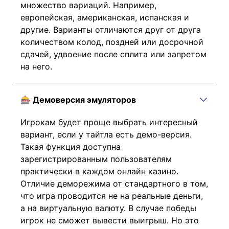
множество вариаций. Например,
европейская, американская, испанская и
другие. Варианты отличаются друг от друга
количеством колод, поздней или досрочной
сдачей, удвоение после сплита или запретом
на него.
🎰 Демоверсия эмуляторов
Игрокам будет проще выбрать интересный
вариант, если у тайтла есть демо-версия.
Такая функция доступна
зарегистрированным пользователям
практически в каждом онлайн казино.
Отличие деморежима от стандартного в том,
что игра проводится не на реальные деньги,
а на виртуальную валюту. В случае победы
игрок не сможет вывести выигрыш. Но это