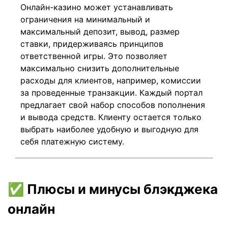
Онлайн-казино может устанавливать
ограничения на минимальный и
максимальный депозит, вывод, размер
ставки, придерживаясь принципов
ответственной игры. Это позволяет
максимально снизить дополнительные
расходы для клиентов, например, комиссии
за проведенные транзакции. Каждый портал
предлагает свой набор способов пополнения
и вывода средств. Клиенту остается только
выбрать наиболее удобную и выгодную для
себя платежную систему.
✅ Плюсы и минусы блэкджека
онлайн