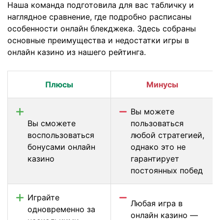
Наша команда подготовила для вас табличку и
наглядное сравнение, где подробно расписаны
особенности онлайн блекджека. Здесь собраны
основные преимущества и недостатки игры в
онлайн казино из нашего рейтинга.
Плюсы
Минусы
Вы можете
Вы сможете
пользоваться
воспользоваться
любой стратегией,
бонусами онлайн
однако это не
казино
гарантирует
постоянных побед
Играйте
Любая игра в
одновременно за
онлайн казино —