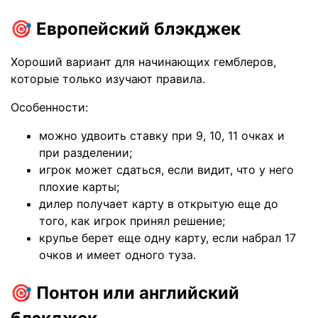
🎯 Европейский блэкджек
Хороший вариант для начинающих гемблеров,
которые только изучают правила.
Особенности:
можно удвоить ставку при 9, 10, 11 очках и
при разделении;
игрок может сдаться, если видит, что у него
плохие карты;
дилер получает карту в открытую еще до
того, как игрок принял решение;
крупье берет еще одну карту, если набрал 17
очков и имеет одного туза.
🎯 Понтон или английский