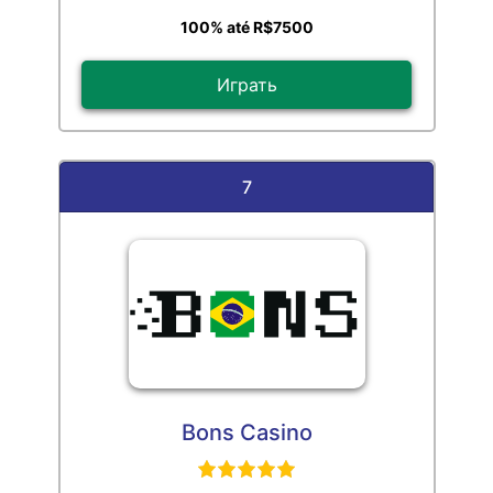
100% até R$7500
Играть
7
Bons Casino