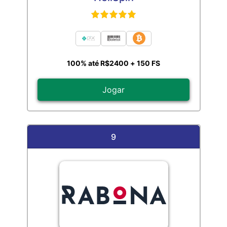
100% até R$2400 + 150 FS
Jogar
9