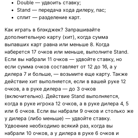
Double — удвоить ставку;
Stand — передача хода дилеру, пас;
сплит — разделение карт.
Как играть в блэкджек? Запрашивайте
дополнительную карту (хит), когда сумма
выпавших карт равна или меньше 8. Когда
наберется 17 очков или меньше, выполните Stand.
Если вы набрали 11 очков — удвойте ставку, но
если сумма очков составляет от 12 до 16, а у
дилера 7 и больше, — возьмите еще карту. Также
действие хит выполняется, если в вашей руке 12
очков, а в руке дилера — до 3 очков
(включительно). Действие Stand выполняется,
когда в руке игрока 12 очков, а в руке дилера 4, 5
или 6 очков. Если вы набрали 9 очков и столько же
у дилера (либо меньше) — удвойте ставку.
Удвоение необходимо всякий раз, когда вы
набрали 10 очков, а у дилера в руке 6 очков и