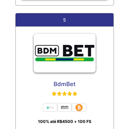
5
BdmBet
100% até R$4500 + 100 FS