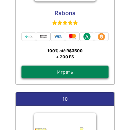
Rabona
100% até R$3500
+ 200 FS
Играть
10