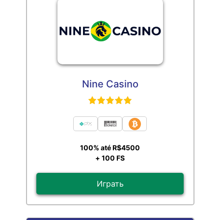
Nine Casino
100% até R$4500
+ 100 FS
Играть