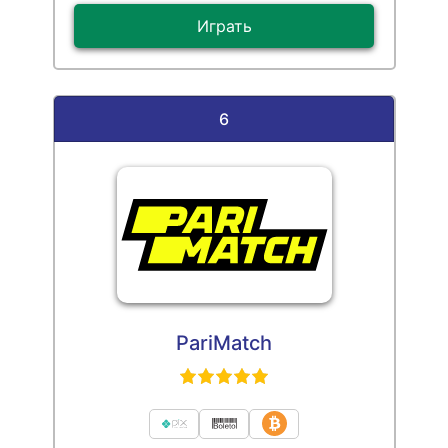
Играть
6
PariMatch