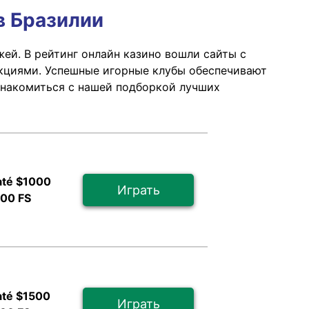
в Бразилии
йн
ей. В рейтинг онлайн казино вошли сайты с
акциями. Успешные игорные клубы обеспечивают
накомиться с нашей подборкой лучших
até $1000
Играть
200 FS
лайн
até $1500
Играть