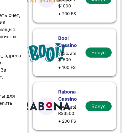
$1000
+ 200 FS
ть счет,
ния
омощью
нкинг и
Booi
Cassino
Бонус
225% até
, адреса
$1500
ют
+ 100 FS
 За
т.
Rabona
ты для
Cassino
елить
Бонус
100% até
R$3500
+ 200 FS