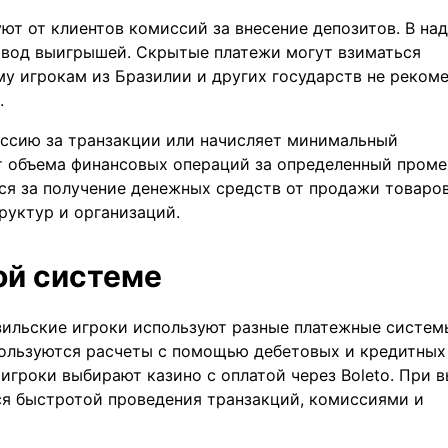
ют от клиентов комиссий за внесение депозитов. В на
ывод выигрышей. Скрытые платежи могут взиматься
у игрокам из Бразилии и других государств не реком
.
ссию за транзакции или начисляет минимальный
т объема финансовых операций за определенный пром
я за получение денежных средств от продажи товаров 
руктур и организаций.
ой системе
зильские игроки используют разные платежные систем
пользуются расчеты с помощью дебетовых и кредитных 
игроки выбирают казино с оплатой через Boleto. При 
я быстротой проведения транзакций, комиссиями и