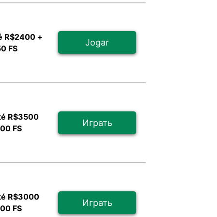
é R$2400 +
Jogar
50 FS
té R$3500
Играть
200 FS
té R$3000
Играть
200 FS