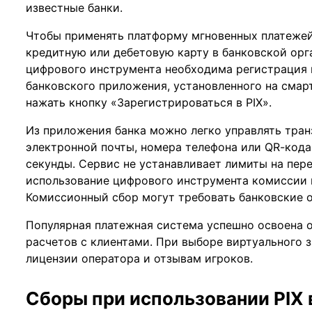
известные банки.
Чтобы применять платформу мгновенных платежей 
кредитную или дебетовую карту в банковской орг
цифрового инструмента необходима регистрация 
банковского приложения, установленного на смар
нажать кнопку «Зарегистрироваться в PIX».
Из приложения банка можно легко управлять тра
электронной почты, номера телефона или QR-код
секунды. Сервис не устанавливает лимиты на пере
использование цифрового инструмента комиссии 
Комиссионный сбор могут требовать банковские о
Популярная платежная система успешно освоена о
расчетов с клиентами. При выборе виртуального 
лицензии оператора и отзывам игроков.
Сборы при использовании PIX 